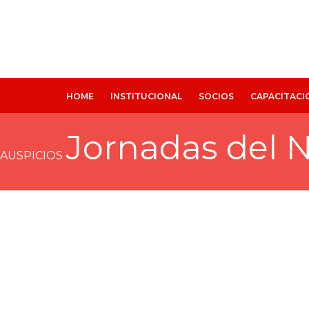
Ir
al
contenido
HOME
INSTITUCIONAL
SOCIOS
CAPACITACI
Jornadas del 
AUSPICIOS